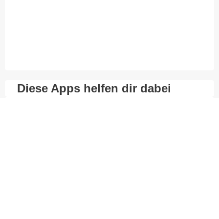
Diese Apps helfen dir dabei
Basic Tools:
Padlet
Gehe zur Seite
Taskcards
Gehe zur Seite