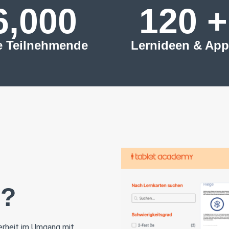
6,000
120
 +
e Teilnehmende
Lernideen & App
n?
herheit im Umgang mit