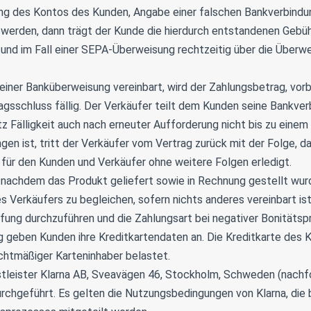
ng des Kontos des Kunden, Angabe einer falschen Bankverbindu
werden, dann trägt der Kunde die hierdurch entstandenen Gebüh
nd im Fall einer SEPA-Überweisung rechtzeitig über die Überwe
iner Banküberweisung vereinbart, wird der Zahlungsbetrag, vorb
agsschluss fällig. Der Verkäufer teilt dem Kunden seine Bankver
z Fälligkeit auch nach erneuter Aufforderung nicht bis zu ein
n ist, tritt der Verkäufer vom Vertrag zurück mit der Folge, das
nn für den Kunden und Verkäufer ohne weitere Folgen erledigt.
nachdem das Produkt geliefert sowie in Rechnung gestellt wurd
Verkäufers zu begleichen, sofern nichts anderes vereinbart ist.
fung durchzuführen und die Zahlungsart bei negativer Bonitäts
g geben Kunden ihre Kreditkartendaten an. Die Kreditkarte des 
chtmäßiger Karteninhaber belastet.
stleister Klarna AB, Sveavägen 46, Stockholm, Schweden (nachfol
rchgeführt. Es gelten die Nutzungsbedingungen von Klarna, die 