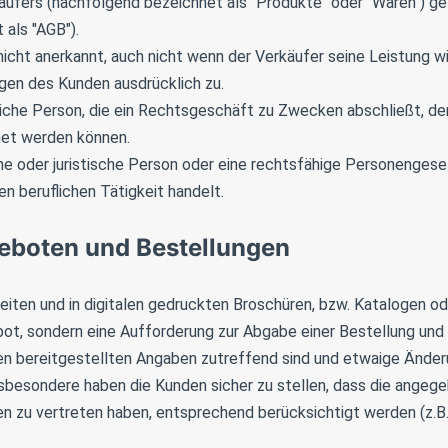
ufers (nachfolgend bezeichnet als "Produkte" oder "Waren") ge
als "AGB").
t anerkannt, auch nicht wenn der Verkäufer seine Leistung wide
en des Kunden ausdrücklich zu.
rliche Person, die ein Rechtsgeschäft zu Zwecken abschließt, de
net werden können.
che oder juristische Person oder eine rechtsfähige Personenges
n beruflichen Tätigkeit handelt.
eboten und Bestellungen
eiten und in digitalen gedruckten Broschüren, bzw. Katalogen o
ebot, sondern eine Aufforderung zur Abgabe einer Bestellung un
hnen bereitgestellten Angaben zutreffend sind und etwaige Ände
Insbesondere haben die Kunden sicher zu stellen, dass die angeg
n zu vertreten haben, entsprechend berücksichtigt werden (z.