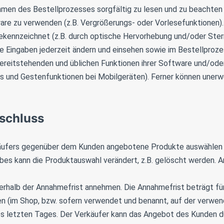
men des Bestellprozesses sorgfältig zu lesen und zu beachten 
are zu verwenden (z.B. Vergrößerungs- oder Vorlesefunktionen)
kennzeichnet (z.B. durch optische Hervorhebung und/oder Ster
e Eingaben jederzeit ändern und einsehen sowie im Bestellpro
bereitstehenden und üblichen Funktionen ihrer Software und/ode
s und Gestenfunktionen bei Mobilgeräten). Ferner können uner
sschluss
äufers gegenüber dem Kunden angebotene Produkte auswählen 
bes kann die Produktauswahl verändert, z.B. gelöscht werden. 
erhalb der Annahmefrist annehmen. Die Annahmefrist beträgt fü
n (im Shop, bzw. sofern verwendet und benannt, auf der verwen
s letzten Tages. Der Verkäufer kann das Angebot des Kunden du