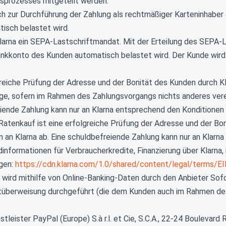
prozesses mitgeteilt werden.
h zur Durchführung der Zahlung als rechtmäßiger Karteninhaber 
isch belastet wird.
larna ein SEPA-Lastschriftmandat. Mit der Erteilung des SEPA-L
Bankkonto des Kunden automatisch belastet wird. Der Kunde wir
greiche Prüfung der Adresse und der Bonität des Kunden durch K
ge, sofern im Rahmen des Zahlungsvorgangs nichts anderes verei
iende Zahlung kann nur an Klarna entsprechend den Konditionen 
Ratenkauf ist eine erfolgreiche Prüfung der Adresse und der Bon
n Klarna ab. Eine schuldbefreiende Zahlung kann nur an Klarna
informationen für Verbraucherkredite, Finanzierung über Klarna
gen:
https://cdn.klarna.com/1.0/shared/content/legal/terms/
g wird mithilfe von Online-Banking-Daten durch den Anbieter So
tüberweisung durchgeführt (die dem Kunden auch im Rahmen des
tleister PayPal (Europe) S.à r.l. et Cie, S.C.A., 22-24 Boulevar