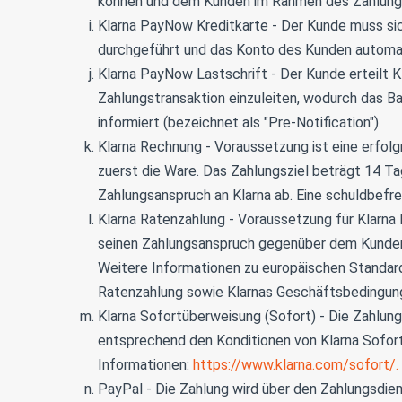
können und dem Kunden im Rahmen des Zahlungs
Klarna PayNow Kreditkarte - Der Kunde muss sic
durchgeführt und das Konto des Kunden automat
Klarna PayNow Lastschrift - Der Kunde erteilt K
Zahlungstransaktion einzuleiten, wodurch das 
informiert (bezeichnet als "Pre-Notification").
Klarna Rechnung - Voraussetzung ist eine erfol
zuerst die Ware. Das Zahlungsziel beträgt 14 Ta
Zahlungsanspruch an Klarna ab. Eine schuldbefre
Klarna Ratenzahlung - Voraussetzung für Klarna 
seinen Zahlungsanspruch gegenüber dem Kunden a
Weitere Informationen zu europäischen Standard
Ratenzahlung sowie Klarnas Geschäftsbedingun
Klarna Sofortüberweisung (Sofort) - Die Zahlun
entsprechend den Konditionen von Klarna Sofor
Informationen:
https://www.klarna.com/sofort/.
PayPal - Die Zahlung wird über den Zahlungsdiens