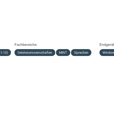
Fachbereiche:
Endgerät
11-13)
Geisteswissenschaften
MINT
Sprachen
Windo