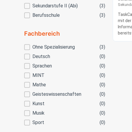
Sekundar
Sekundarstufe II (Abi)
(3)
TaskCar
Berufsschule
(3)
mit der
Informa
Fachbereich
bereits
Fachbereich
Ohne Spezialisierung
(3)
Deutsch
(0)
Sprachen
(0)
MINT
(0)
Mathe
(0)
Geisteswissenschaften
(0)
Kunst
(0)
Musik
(0)
Sport
(0)