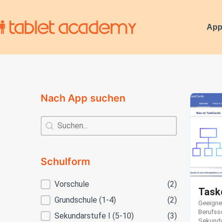
App
Nach App suchen
Nach App suchen
Nach App suchen
Schulform
Schulform
Vorschule
(2)
Task
Grundschule (1-4)
(2)
Geeignet
Berufss
Sekundarstufe I (5-10)
(3)
Sekundar