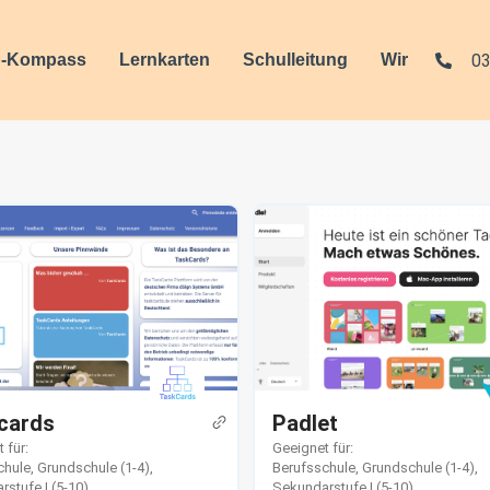
03
-Kompass
Lernkarten
Schulleitung
Wir
cards
Padlet
 für:
Geeignet für:
chule
,
Grundschule (1-4)
,
Berufsschule
,
Grundschule (1-4)
,
stufe I (5-10)
,
Sekundarstufe I (5-10)
,