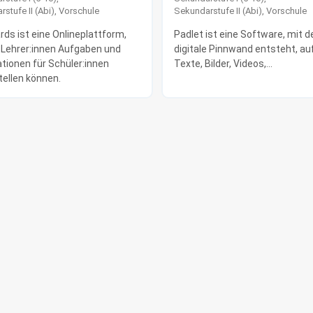
stufe II (Abi)
,
Vorschule
Sekundarstufe II (Abi)
,
Vorschule
ds ist eine Onlineplattform,
Padlet ist eine Software, mit d
 Lehrer:innen Aufgaben und
digitale Pinnwand entsteht, au
tionen für Schüler:innen
Texte, Bilder, Videos,...
tellen können.